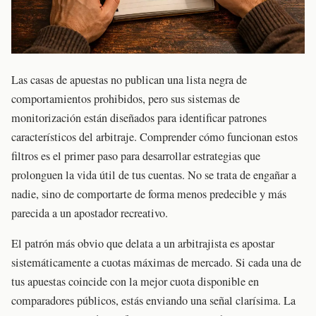
Las casas de apuestas no publican una lista negra de
comportamientos prohibidos, pero sus sistemas de
monitorización están diseñados para identificar patrones
característicos del arbitraje. Comprender cómo funcionan estos
filtros es el primer paso para desarrollar estrategias que
prolonguen la vida útil de tus cuentas. No se trata de engañar a
nadie, sino de comportarte de forma menos predecible y más
parecida a un apostador recreativo.
El patrón más obvio que delata a un arbitrajista es apostar
sistemáticamente a cuotas máximas de mercado. Si cada una de
tus apuestas coincide con la mejor cuota disponible en
comparadores públicos, estás enviando una señal clarísima. La