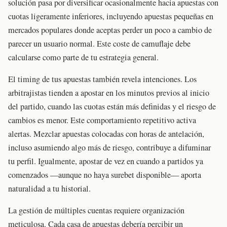
solución pasa por diversificar ocasionalmente hacia apuestas con
cuotas ligeramente inferiores, incluyendo apuestas pequeñas en
mercados populares donde aceptas perder un poco a cambio de
parecer un usuario normal. Este coste de camuflaje debe
calcularse como parte de tu estrategia general.
El timing de tus apuestas también revela intenciones. Los
arbitrajistas tienden a apostar en los minutos previos al inicio
del partido, cuando las cuotas están más definidas y el riesgo de
cambios es menor. Este comportamiento repetitivo activa
alertas. Mezclar apuestas colocadas con horas de antelación,
incluso asumiendo algo más de riesgo, contribuye a difuminar
tu perfil. Igualmente, apostar de vez en cuando a partidos ya
comenzados —aunque no haya surebet disponible— aporta
naturalidad a tu historial.
La gestión de múltiples cuentas requiere organización
meticulosa. Cada casa de apuestas debería percibir un