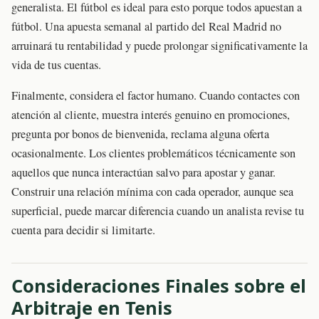
generalista. El fútbol es ideal para esto porque todos apuestan a
fútbol. Una apuesta semanal al partido del Real Madrid no
arruinará tu rentabilidad y puede prolongar significativamente la
vida de tus cuentas.
Finalmente, considera el factor humano. Cuando contactes con
atención al cliente, muestra interés genuino en promociones,
pregunta por bonos de bienvenida, reclama alguna oferta
ocasionalmente. Los clientes problemáticos técnicamente son
aquellos que nunca interactúan salvo para apostar y ganar.
Construir una relación mínima con cada operador, aunque sea
superficial, puede marcar diferencia cuando un analista revise tu
cuenta para decidir si limitarte.
Consideraciones Finales sobre el
Arbitraje en Tenis