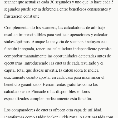
scanner que actualiza cada 30 segundos y uno que lo hace cada 5
segundos puede ser la diferencia entre beneficios consistentes y
frustración constante.
Complementando los scanners, las calculadoras de arbitraje
resultan imprescindibles para verificar operaciones y calcular
stakes óptimos. Aunque la mayoría de scanners incluyen esta
función integrada, tener una calculadora independiente permite
comprobar manualmente las oportunidades detectadas antes de
ejecutarlas. Introduciendo las cuotas de cada resultado y el
capital total que deseas invertir, la calculadora te indica
exactamente cuánto apostar en cada casa para maximizar el
beneficio garantizado. Herramientas gratuitas como las
calculadoras de Pinnacle o las disponibles en foros
especializados cumplen perfectamente esta función.
Los comparadores de cuotas ofrecen otra capa de utilidad.
Plataformas como Oddschecker, OddsPortal o BettingOdds.com