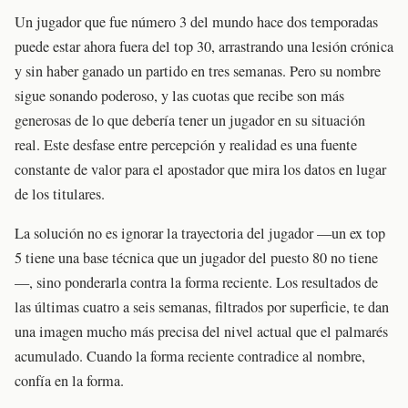
Un jugador que fue número 3 del mundo hace dos temporadas
puede estar ahora fuera del top 30, arrastrando una lesión crónica
y sin haber ganado un partido en tres semanas. Pero su nombre
sigue sonando poderoso, y las cuotas que recibe son más
generosas de lo que debería tener un jugador en su situación
real. Este desfase entre percepción y realidad es una fuente
constante de valor para el apostador que mira los datos en lugar
de los titulares.
La solución no es ignorar la trayectoria del jugador —un ex top
5 tiene una base técnica que un jugador del puesto 80 no tiene
—, sino ponderarla contra la forma reciente. Los resultados de
las últimas cuatro a seis semanas, filtrados por superficie, te dan
una imagen mucho más precisa del nivel actual que el palmarés
acumulado. Cuando la forma reciente contradice al nombre,
confía en la forma.