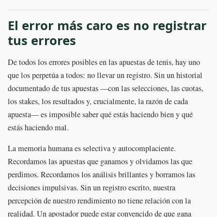
El error más caro es no registrar
tus errores
De todos los errores posibles en las apuestas de tenis, hay uno
que los perpetúa a todos: no llevar un registro. Sin un historial
documentado de tus apuestas —con las selecciones, las cuotas,
los stakes, los resultados y, crucialmente, la razón de cada
apuesta— es imposible saber qué estás haciendo bien y qué
estás haciendo mal.
La memoria humana es selectiva y autocomplaciente.
Recordamos las apuestas que ganamos y olvidamos las que
perdimos. Recordamos los análisis brillantes y borramos las
decisiones impulsivas. Sin un registro escrito, nuestra
percepción de nuestro rendimiento no tiene relación con la
realidad. Un apostador puede estar convencido de que gana