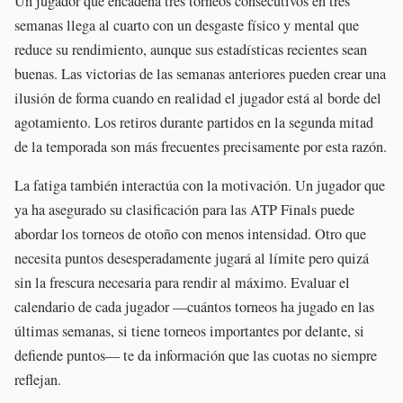
Un jugador que encadena tres torneos consecutivos en tres
semanas llega al cuarto con un desgaste físico y mental que
reduce su rendimiento, aunque sus estadísticas recientes sean
buenas. Las victorias de las semanas anteriores pueden crear una
ilusión de forma cuando en realidad el jugador está al borde del
agotamiento. Los retiros durante partidos en la segunda mitad
de la temporada son más frecuentes precisamente por esta razón.
La fatiga también interactúa con la motivación. Un jugador que
ya ha asegurado su clasificación para las ATP Finals puede
abordar los torneos de otoño con menos intensidad. Otro que
necesita puntos desesperadamente jugará al límite pero quizá
sin la frescura necesaria para rendir al máximo. Evaluar el
calendario de cada jugador —cuántos torneos ha jugado en las
últimas semanas, si tiene torneos importantes por delante, si
defiende puntos— te da información que las cuotas no siempre
reflejan.