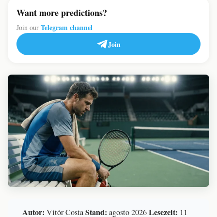
Want more predictions?
Telegram channel
Join our
Join
Autor:
Stand:
Lesezeit:
Vitór Costa
agosto 2026
11