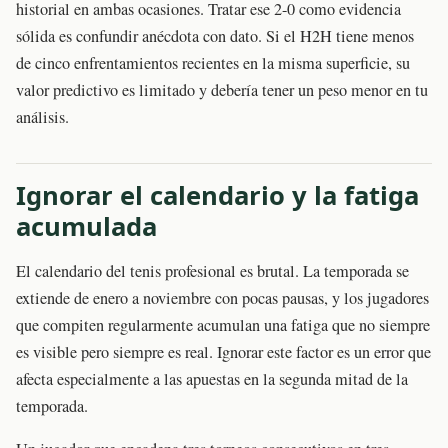
historial en ambas ocasiones. Tratar ese 2-0 como evidencia
sólida es confundir anécdota con dato. Si el H2H tiene menos
de cinco enfrentamientos recientes en la misma superficie, su
valor predictivo es limitado y debería tener un peso menor en tu
análisis.
Ignorar el calendario y la fatiga
acumulada
El calendario del tenis profesional es brutal. La temporada se
extiende de enero a noviembre con pocas pausas, y los jugadores
que compiten regularmente acumulan una fatiga que no siempre
es visible pero siempre es real. Ignorar este factor es un error que
afecta especialmente a las apuestas en la segunda mitad de la
temporada.