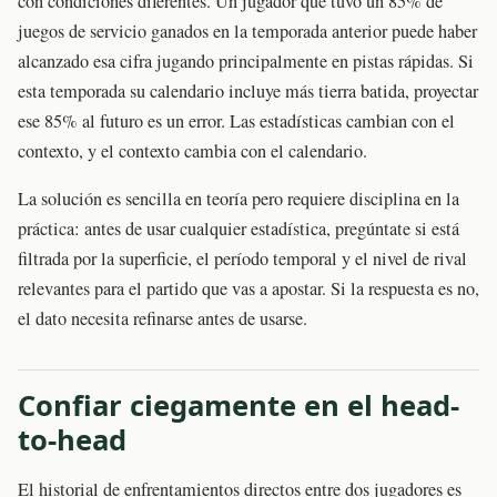
con condiciones diferentes. Un jugador que tuvo un 85% de
juegos de servicio ganados en la temporada anterior puede haber
alcanzado esa cifra jugando principalmente en pistas rápidas. Si
esta temporada su calendario incluye más tierra batida, proyectar
ese 85% al futuro es un error. Las estadísticas cambian con el
contexto, y el contexto cambia con el calendario.
La solución es sencilla en teoría pero requiere disciplina en la
práctica: antes de usar cualquier estadística, pregúntate si está
filtrada por la superficie, el período temporal y el nivel de rival
relevantes para el partido que vas a apostar. Si la respuesta es no,
el dato necesita refinarse antes de usarse.
Confiar ciegamente en el head-
to-head
El historial de enfrentamientos directos entre dos jugadores es