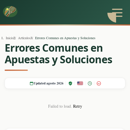
Inicio
Artículos
Errores Comunes en Apuestas y Soluciones
Errores Comunes en
Apuestas y Soluciones
Updated agosto 2026
18+
Failed to load.
Retry